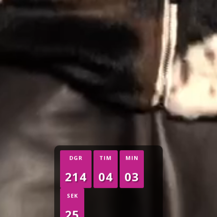
DGR
TIM
MIN
214
04
03
SEK
24