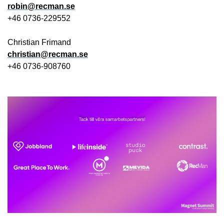
robin@recman.se
+46 0736-229552
Christian Frimand
christian@recman.se
+46 0736-908760