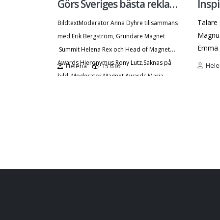
Görs Sveriges bästa reklam
Inspi
av arbetsgivare just nu?
välk
Talare 
Bildtext
Moderator Anna Dyhre tillsammans
Magnus
med Erik Bergström, Grundare Magnet
Emma N
Summit Helena Rex och Head of Magnet
Moubay
Awards Hieronymus Rony Lutz.
Saknas på
Hele
Helena
15 636
Seher 
bild: Moderator Magnet Awards Maria
Petter
Swanström
Foto: Adam Lit
Stenström Välkommen t
bästa 
välkom