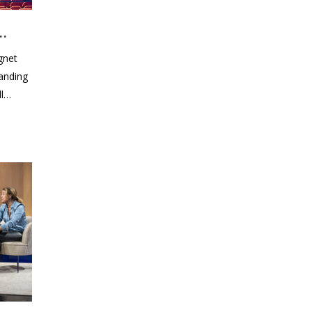
gnet
l
ation,
å en
att
d! Allt
 20e
nde bi