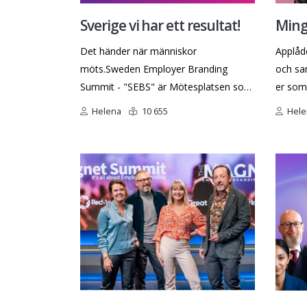
Sverige vi har ett resultat!
Ming
erbj
Det händer när människor
Applåde
möts.
Sweden Employer Branding
och sam
Summit - "SEBS" är Mötesplatsen som
er som
för samman HR, Employer Branding
Employ
Helena
10 655
Hele
specialister, Marknadsförare,
prisut
Kommunikatörer och Ledare över
Awards.
branschgränser för att dela kunskap,
fantas
erfarenheter och idéer som tar
Employer Branding från Hype till
Handling.Vi samlar branschens leda