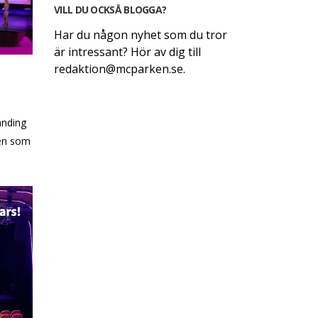
VILL DU OCKSÅ BLOGGA?
Har du någon nyhet som du tror
är intressant? Hör av dig till
redaktion@mcparken.se.
nding
en som
ding &
,
er
skap,