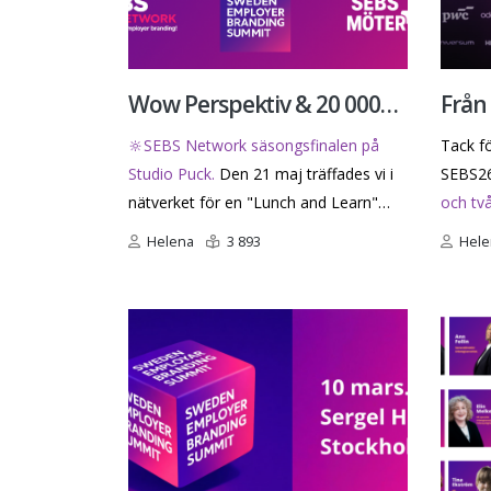
Wow Perspektiv & 20 000
Från 
kronor i värdecheck!
90% t
🔆SEBS Network säsongsfinalen på
Tack f
SEBS
Studio Puck.
Den 21 maj träffades vi i
SEBS2
nätverket för en "Lunch and Learn"
och två
fylld av perspektiv, energi och samtal
tack til
Helena
3 893
Hele
om arbetslivet, employer branding,
som ock
kultur och ledarskap. Och ännu en gång
utvärd
blev det tydligt:De starkaste
mycke
organisationer