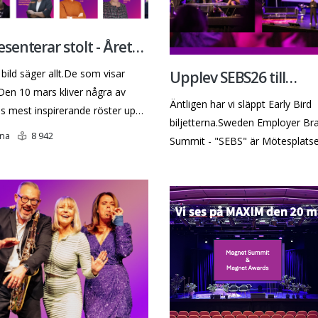
esenterar stolt - Årets
e SEBS26!
bild säger allt.De som visar
Upplev SEBS26 till
Den 10 mars kliver några av
specialpris.
Äntligen har vi släppt Early Bird
es mest inspirerande röster upp
biljetterna.
Sweden Employer Bra
n ledare och nytänkare som
na
8 942
Summit - "SEBS" är Mötesplats
ur kultur, ledarskap,
för samman HR, Employer Bran
ikation och affär går hand i
TA specialister, Marknadsförare
 har bjudit in de som gör
Kommunikatörer och Ledare öv
d på riktigt, talare som delar
branschgränser för att dela kun
r och erfarenheter, konkreta
erfarenheter och idéer som tar
ch mod att tänk
Employer Branding från Hype till
Handling.
Helena
10 128