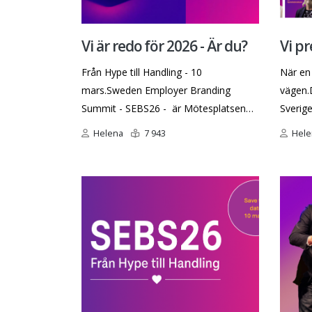
Vi är redo för 2026 - Är du?
Vi pr
talar
Från Hype till Handling - 10
När en 
mars.Sweden Employer Branding
vägen.
Summit - SEBS26 - är Mötesplatsen
Sverig
där HR, TA, Employer Branding
på sce
Helena
7 943
Hele
specialister, marknadsförare,
visar h
kommunikatörer och ledare möts för
kommun
att omsätta ord till verklighet. Detta är
hand.Vi
dagen för alla arbetsgivare och
skillna
organisationer som vill skapa ett
insikte
arbetsliv där medarbetare och
case o