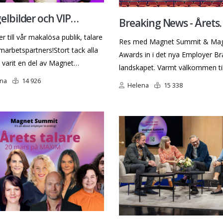
elbilder och VIP
Breaking News - Årets
udande!
r till vår makalösa publik, talare
finalister är utsedda!
Res med Magnet Summit & Ma
arbetspartners!Stort tack alla
Awards in i det nya Employer Branding
 varit en del av Magnet
landskapet. Varmt välkommen til
er Branding Summit och
Sveriges största forum för inspir
na
14 926
Helena
15 338
delningen på The Magnet
nätverkande och tävlande inom
 Ni är inte mindre än
Employer Branding. Bered dig p
tiska som kom, delade kunskap,
kunskaps-boost som hjälper dig 
framtidssäkra ditt Employer Bran
detta händer på nya Maxim den
mars och nu släpps de återståe