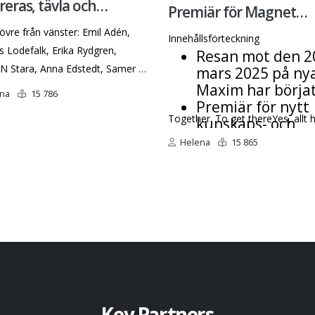
reras, tävla och
Premiär för Magnet
ommen!
övre från vänster: Emil Adén,
Employer Branding
Innehållsförteckning
 Lodefalk, Erika Rydgren,
Resan mot den 2
Newsletter
 Stara, Anna Edstedt, Samer Al
mars 2025 på ny
edTalare nedre från vänster:
Maxim har börjat
na
15 786
Premiär för nytt
Yilmaz, Ingela Mauritzon, Hans
Together. To get thereYes, allt 
kunskaps- och
 Stub, Katarina Önell, Emma
inspirationskonc
ill 2025 års
Helena
15 865
kring Employer
arbetsdag! Den 20 mars
Branding
nar
The Magnet Awa
Bäddat för raffl
mästerskap!
Key Partners