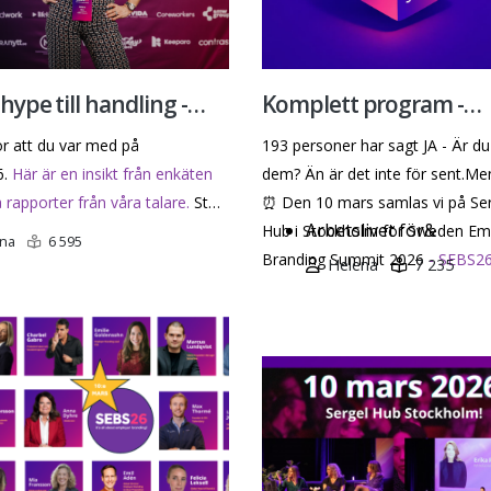
hype till handling -
Komplett program -
ar idéer vidare från
Sweden Employer
ör att du var med på
193 personer har sagt JA - Är du
26
Branding Summit
6.
Här är en insikt från enkäten
dem? Än är det inte för sent.Me
 rapporter från våra talare.
Stort
⏰
Den 10 mars samlas vi på Se
Arbetslivet för&
l alla er som deltog och till er
Hub i Stockholm för Sweden Em
na
6 595
så tog er tid att svara på
Branding Summit 2026
- SEBS26
Helena
7 235
eringen. Responsen betyder