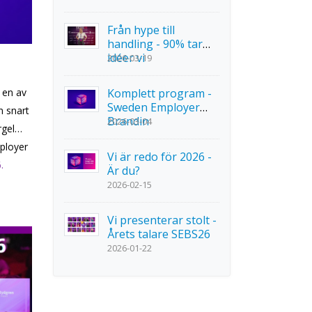
Från hype till
handling - 90% tar
idéer vi
2026-03-19
 en av
Komplett program -
Sweden Employer
n snart
Brandin
2026-03-04
rgel
ployer
Vi är redo för 2026 -
.
Är du?
2026-02-15
Vi presenterar stolt -
Årets talare SEBS26
2026-01-22